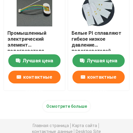
Промышленный
Белые PI сплавляют
электрический
гибкое низкое
элемент
давление
подогревателя
подогревателей
Polyimide с особенной
Polyimide для
Лучшая цена
Лучшая цена
формой
минирования энергии
промышленного
контактные
контактные
данные
данные
Осмотрите больше
Главная страница
Карта сайта
контактные данные
Desktop Site