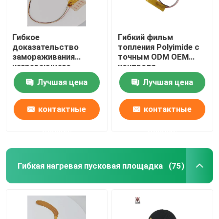
Гибкое
Гибкий фильм
доказательство
топления Polyimide с
замораживания
точным ODM OEM
нагревающего
контроля
элемента 24V
температуры
Лучшая цена
Лучшая цена
Polyimide с особенной
формой
контактные
контактные
данные
данные
Гибкая нагревая пусковая площадка
(75)