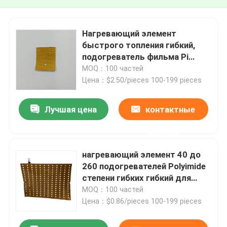
Нагревающий элемент
быстрого топления гибкий,
подогреватель фильма Pi
Polyimide для индикатора СИД
MOQ：100 частей
Цена：$2.50/pieces 100-199 pieces
Лучшая цена
контактные
данные
нагревающий элемент 40 до
260 подогревателей Polyimide
степени гибких гибкий для
медицинского машинного
MOQ：100 частей
оборудования
Цена：$0.86/pieces 100-199 pieces