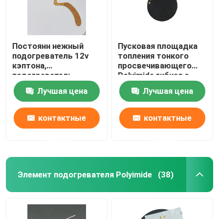
Постоянн нежный
Пусковая площадка
подогреватель 12v
топления тонкого
кэптона,
просвечивающего
подогреватель
Polyimide гибкая с
фольги Polyimide для
точным контролем
Лучшая цена
Лучшая цена
протектора глаза
температуры
контактные
контактные
данные
данные
Элемент подогревателя Polyimide
(38)