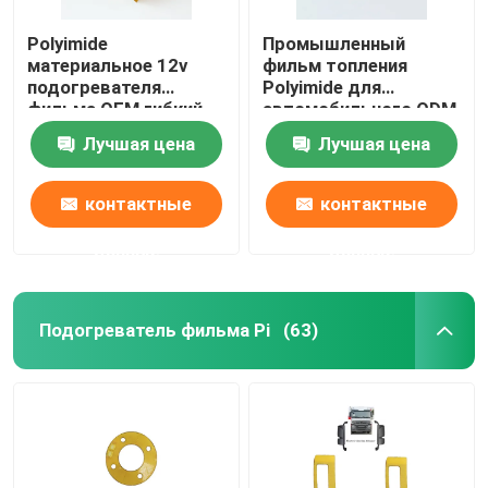
Polyimide
Промышленный
материальное 12v
фильм топления
подогревателя
Polyimide для
фильма OEM гибкий
автомобильного ODM
для дыхательного
OEM батареи лития
Лучшая цена
Лучшая цена
аппарата
энергии
контактные
контактные
данные
данные
Подогреватель фильма Pi
(63)