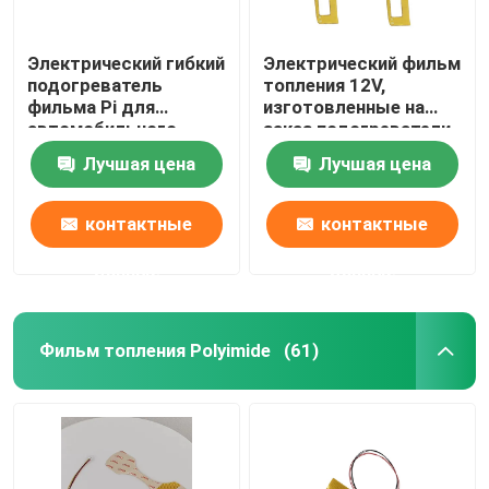
Электрический гибкий
Электрический фильм
подогреватель
топления 12V,
фильма Pi для
изготовленные на
автомобильного
заказ подогреватели
зеркала
Polyimide для
Лучшая цена
Лучшая цена
размораживает
автомобильного
Defogging
топления зеркала
контактные
контактные
данные
данные
Фильм топления Polyimide
(61)