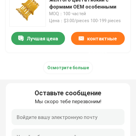
формами OEM особенными
MOQ：100 частей
Фильм топления Polyimide
Цена：$3.00/pieces 100-199 pieces
Гибкая нагревая пусковая площадка
Лучшая цена
контактные
данные
Элемент подогревателя Polyimide
Осмотрите больше
Изготовленные на заказ подогреватели Polyimide
Оставьте сообщение
Изготовленный на заказ гибкий подогреватель
Мы скоро тебе перезвоним!
Фильм топления Graphene
Фильм нагрева электрическим током