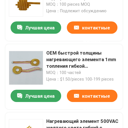
прочный теплостойкий гибкий
MOQ：100 pieces MOQ
Цена：Подлежит обсуждению
О нас
Лучшая цена
контактные
Путешествие фабрики
данные
Проверка качества
OEM быстрой толщины
нагревающего элемента 1mm
топления гибкой
Новости
универсальный
MOQ：100 частей
Цена：$1.50/pieces 100-199 pieces
Спросите цитату
Лучшая цена
контактные
Гибкий подогреватель фильма
данные
Нагревающий элемент 500VAC
Подогреватель фильма Pi
желтого цвета гибкий с