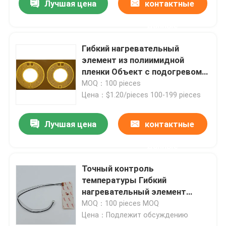
Лучшая цена
контактные
данные
Гибкий нагревательный
элемент из полиимидной
пленки Объект с подогревом
от -40 до 260 градусов
MOQ：100 pieces
Цена：$1.20/pieces 100-199 pieces
Лучшая цена
контактные
данные
Точный контроль
температуры Гибкий
нагревательный элемент
Желто-черный рабочий
MOQ：100 pieces MOQ
диапазон -40 - 260 °C
Цена：Подлежит обсуждению